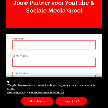
Jouw Partner voor YouTube &
Sociale Media Groei
Voornaam
Achternaam
E-mail adres
We gebruiken cookies om u een optimale ervaring en relevante communicatie te
bieden.
Uw bericht
Meer informatie
of
individuele cookies aanvaarden
.
Alles afwijzen
Ik begrijp het!